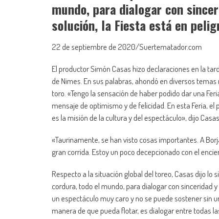
mundo, para dialogar con sincer
solución, la Fiesta está en pelig
22 de septiembre de 2020/Suertematador.com
El productor Simón Casas hizo declaraciones en la tard
de Nimes. En sus palabras, ahondó en diversos temas r
toro. «Tengo la sensación de haber podido dar una Fer
mensaje de optimismo y de felicidad. En esta Feria, el 
es la misión de la cultura y del espectáculo», dijo Casas
«Taurinamente, se han visto cosas importantes. A Bor
gran corrida. Estoy un poco decepcionado con el encierr
Respecto a la situación global del toreo, Casas dijo lo
cordura, todo el mundo, para dialogar con sinceridad y 
un espectáculo muy caro y no se puede sostener sin u
manera de que pueda flotar, es dialogar entre todas las