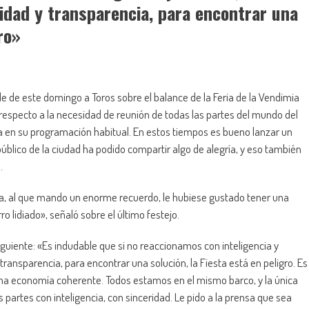
idad y transparencia, para encontrar una
ro»
e de este domingo a Toros sobre el balance de la Feria de la Vendimia
especto a la necesidad de reunión de todas las partes del mundo del
ia en su programación habitual. En estos tiempos es bueno lanzar un
público de la ciudad ha podido compartir algo de alegría, y eso también
.
ja, al que mando un enorme recuerdo, le hubiese gustado tener una
o lidiado», señaló sobre el último festejo.
 siguiente: «Es indudable que si no reaccionamos con inteligencia y
transparencia, para encontrar una solución, la Fiesta está en peligro. Es
na economía coherente. Todos estamos en el mismo barco, y la única
 partes con inteligencia, con sinceridad. Le pido a la prensa que sea