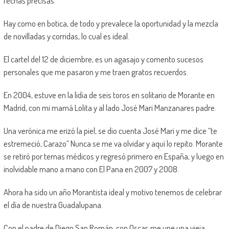
fechas precisas.
Hay como en botica, de todo y prevalece la oportunidad y la mezcla
de novilladas y corridas, lo cual es ideal.
El cartel del 12 de diciembre, es un agasajo y comento sucesos
personales que me pasaron y me traen gratos recuerdos.
En 2004, estuve en la lidia de seis toros en solitario de Morante en
Madrid, con mi mamá Lolita y al lado José Mari Manzanares padre.
Una verónica me erizó la piel, se dio cuenta José Mari y me dice “te
estremeció, Carazo” Nunca se me va olvidar y aquí lo repito. Morante
se retiró por temas médicos y regresó primero en España, y luego en
inolvidable mano a mano con El Pana en 2007 y 2008.
Ahora ha sido un año Morantista ideal y motivo tenemos de celebrar
el día de nuestra Guadalupana.
Con el padre de Diego San Román, con Oscar, me une una vieja