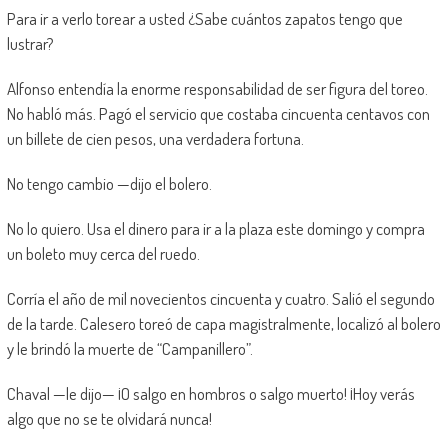
Para ir a verlo torear a usted ¿Sabe cuántos zapatos tengo que
lustrar?
Alfonso entendía la enorme responsabilidad de ser figura del toreo.
No habló más. Pagó el servicio que costaba cincuenta centavos con
un billete de cien pesos, una verdadera fortuna.
No tengo cambio —dijo el bolero.
No lo quiero. Usa el dinero para ir a la plaza este domingo y compra
un boleto muy cerca del ruedo.
Corría el año de mil novecientos cincuenta y cuatro. Salió el segundo
de la tarde. Calesero toreó de capa magistralmente, localizó al bolero
y le brindó la muerte de “Campanillero”.
Chaval —le dijo— ¡O salgo en hombros o salgo muerto! ¡Hoy verás
algo que no se te olvidará nunca!