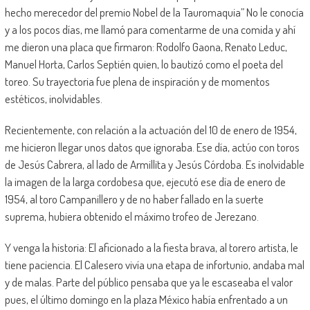
hecho merecedor del premio Nobel de la Tauromaquia” No le conocía
y a los pocos días, me llamó para comentarme de una comida y ahí
me dieron una placa que firmaron: Rodolfo Gaona, Renato Leduc,
Manuel Horta, Carlos Septién quien, lo bautizó como el poeta del
toreo. Su trayectoria fue plena de inspiración y de momentos
estéticos, inolvidables.
Recientemente, con relación a la actuación del 10 de enero de 1954,
me hicieron llegar unos datos que ignoraba. Ese día, actúo con toros
de Jesús Cabrera, al lado de Armillita y Jesús Córdoba. Es inolvidable
la imagen de la larga cordobesa que, ejecutó ese día de enero de
1954, al toro Campanillero y de no haber fallado en la suerte
suprema, hubiera obtenido el máximo trofeo de Jerezano.
Y venga la historia: El aficionado a la fiesta brava, al torero artista, le
tiene paciencia. El Calesero vivía una etapa de infortunio, andaba mal
y de malas. Parte del público pensaba que ya le escaseaba el valor
pues, el último domingo en la plaza México había enfrentado a un