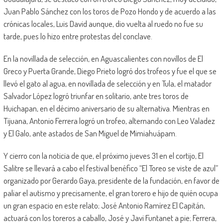
Juan Pablo Sánchez con los toros de Pozo Hondo y de acuerdo a las
crónicas locales, Luis David aunque, dio vuelta al ruedo no fue su
tarde, pues lo hizo entre protestas del conclave.
En la novillada de selección, en Aguascalientes con novillos de El
Greco y Puerta Grande, Diego Prieto logró dos trofeos y fue el que se
llevó el gato al agua, en novillada de selección y en Tula, el matador
Salvador López logró triunfar en solitario, ante tres toros de
Huichapan, en el décimo aniversario de su alternativa. Mientras en
Tijuana, Antonio Ferrera logró un trofeo, alternando con Leo Valadez
y El Galo, ante astados de San Miguel de Mimiahuápam.
Y cierro con la noticia de que, el próximo jueves 31 en el cortijo, El
Salitre se llevará a cabo el festival benéfico “El Toreo se viste de azul”
organizado por Gerardo Gaya, presidente de la fundación, en favor de
paliar el autismo y precisamente, el gran torero e hijo de quién ocupa
un gran espacio en este relato; José Antonio Ramírez El Capitán,
actuará con los toreros a caballo, José y Javi Funtanet a pie; Ferrera,