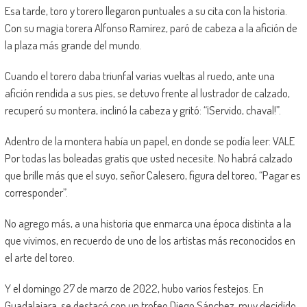
Esa tarde, toro y torero llegaron puntuales a su cita con la historia.
Con su magia torera Alfonso Ramírez, paró de cabeza a la afición de
la plaza más grande del mundo.
Cuando el torero daba triunfal varias vueltas al ruedo, ante una
afición rendida a sus pies, se detuvo frente al lustrador de calzado,
recuperó su montera, inclinó la cabeza y gritó: “¡Servido, chaval!”.
Adentro de la montera había un papel, en donde se podía leer: VALE
Por todas las boleadas gratis que usted necesite. No habrá calzado
que brille más que el suyo, señor Calesero, figura del toreo, “Pagar es
corresponder”.
No agrego más, a una historia que enmarca una época distinta a la
que vivimos, en recuerdo de uno de los artistas más reconocidos en
el arte del toreo.
Y el domingo 27 de marzo de 2022, hubo varios festejos. En
Guadalajara, se destacó con un trofeo Diego Sánchez, muy decidido,