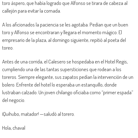
toro áspero, que había logrado que Alfonso se tirara de cabeza al
callejón para evitar la cornada.
A los aficionados la paciencia se les agotaba. Pedían que un buen
toro y Alfonso se encontraran y llegara el momento mágico. El
empresario de la plaza, al domingo siguiente, repitió al poeta del
toreo.
Antes de una corrida, el Calesero se hospedaba en el Hotel Regis,
cumpliendo una de las tantas supersticiones que rodean a los
toreros. Siempre elegante, sus zapatos pedían la intervención de un
bolero. Enfrente del hotel lo esperaba un estanquillo, donde
lustraban calzado. Un joven chilango oficiaba como “primer espada”
del negocio.
¡Quihubo, matador! —saludó al torero.
Hola, chaval