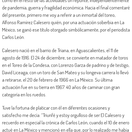
como en el resto de las actividades un repunte, independientemente
de pandemia, guerra y fragilidad económica. Hacia el final comentaré
del presente, primero me voy a referir a un inmortal del toreo,
Alfonso Ramírez Calesero quién, por una actuación soberbia en La
México, se ganó ese título otorgado simbólicamente, por el periodista
Carlos León.
Calesero nació en el barrio de Triana, en Aguascalientes, el 11 de
agosto de 1916. El 24 de diciembre, se convierte en matador de toros
en el Toreo de la Condesa, con Lorenzo Garza de padrino y de testigo,
David Liceaga, con un toro de San Mateo y su longeva carrera lo llevó
a retirarse, el 20 de febrero de 1966 en La México. Su última
actuación fue en su tierra en 1967. 40 años de caminar con gran
categoría en los ruedos.
Tuve la fortuna de platicar con él en diferentes ocasiones y
satisfecho me decía: “Triunfé y estoy orgulloso de ser El Calesero y
recuerdo en especial la crónica de Carlos León, cuando el 10 de enero
actué en La México y mencionó en ella que, por lo realizado me había