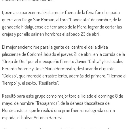
Quien a su parecer realizó la mejor faena de la feria fue el espada
queretano Diego San Román, al toro “Candidato” de nombre, de la
ganadería hidalguense de Fernando de la Mora, logrando cortar las
orejas y por ello salir en hombros el sábado 23 de abril.
El mejor encierro fue para la gente del centro el de la divisa
jalisciense de Corlomé, lidiado el jueves 21 de abril, en la corrida de la
“Oreja de Oro” por el mexiqueño Ernesto Javier “Calita” y los locales
Gerardo Adame y José María Hermosillo, destacando el quinto,
“Coloso”, que mereció arrastre lento, además del primero, “Tiempo al
Tiempo” y, el sexto, “Resiliente”.
Resultó para este grupo como mejor toro el lidiado el domingo 8 de
mayo, de nombre “Trabajamos”, de la dehesa tlaxcalteca de
Montecristo, al que le realizó una gran faena, malograda con la
espada, el balear Antonio Barrera.