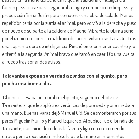
fueron pieza clave para llegar arriba. Ligó y compuso con limpieza y
proposición firme Julián para componer una obra de calado. Menos
repetición tenía por la zurda el animal, pero volvió a la derecha y puso
de nuevo de su parte a la caldera de Madrid. Vibrante la última serie
por el izquierdo… pero la maldición del acero volvió a visitar a Juli tras
una suprema obra de inteligencia. Pinchó en el primer encuentro y lo
enterró a la segunda. Animal bravo que tardó en caer. Dio una vuelta
al ruedo tras sonar dos avisos.
Talavante expone su verdad a zurdas con el quinto, pero
pincha una buena obra
‘Clarinete’ llevaba por nombre el quinto, segundo del lote de
Talavante, al que le sopló tres verónicas de pura seda y una media a
una mano. Buenas varas dejó Manuel Cid. Se desmonteraron por sus
pares Miguelín Murillo y Manuel Izquierdo. Al público fue el brindis de
Talavante, que inició de rodillas la faena y ligó con un tremendo
calado por su exposición. Incluso le bajó la mano en momentos