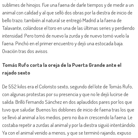
sublimes de hinojos. Fue una faena de darle tiempos y de medir a un
animal con calidad y al que selló dos obras por la diestra de inicio de
bello trazo; también al natural se entregó Madrid a la faena de
Talavante, colándose el toro en una de las últimas series y perdiendo
intensidad. Pero tomó de nuevo la zurda y de nuevo tomó vuelo la
faena. Pinchó en el primer encuentro y dejó una estocada baja.
Ovación tras dos avisos.
Tomás Rufo corta la oreja de la Puerta Grande ante el
rajado sexto
De 552 kilos era el Coloristo sexto, segundo del lote de Tomás Rufo,
con algunas protestas por su presencia y que no le dejó lucirse de
salida. Brilló Fernando Sánchez en dos aplaudidos pares por los que
tuvo que saludar. Buenos los doblones de inicio de faena tras los que
se llevó al animal a los medios, pero no iba in crescendo la faena. Le
costaba repetir a zurdas al animal y por la diestra siguió intentándolo.
Ya con el animal venido a menos, y que se terminó rajando, expuso