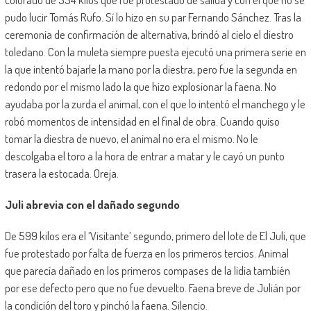
pudo lucir Tomás Rufo. Sí lo hizo en su par Fernando Sánchez. Tras la
ceremonia de confirmación de alternativa, brindó al cielo el diestro
toledano. Con la muleta siempre puesta ejecutó una primera serie en
la que intentó bajarle la mano por la diestra, pero fue la segunda en
redondo por el mismo lado la que hizo explosionar la faena. No
ayudaba por la zurda el animal, con el que lo intentó el manchego y le
robó momentos de intensidad en el final de obra. Cuando quiso
tomar la diestra de nuevo, el animal no era el mismo. No le
descolgaba el toro a la hora de entrar a matar y le cayó un punto
trasera la estocada. Oreja.
Juli abrevia con el dañado segundo
De 599 kilos era el ‘Visitante’ segundo, primero del lote de El Juli, que
fue protestado por falta de fuerza en los primeros tercios. Animal
que parecía dañado en los primeros compases de la lidia también
por ese defecto pero que no fue devuelto. Faena breve de Julián por
la condición del toro y pinchó la faena. Silencio.