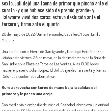
sexto, Juli dejó una faena de primor que pinchó ante el
cuarto -y que hubiese sido de premio grande- y
Talavante vivió dos caras: estuvo deslucido ante el
tercero y firme ante el quinto
20 de mayo de 2022/Javier Fernández Caballero/Fotos: Emilio
Méndez
Una corrida con el hierro de Garcigrande y Domingo Hernández se
lidiaba este viernes, 20 de mayo, en la decimotercera de la Feria de
San Isidro en la Plaza de Toros de Las Ventas. A las 19:00 horas
hacían el paseíllo Julián López ‘El Juli’, Alejandro Talavante y Tomás
Rufo -que confirmaba alternativa-.
Rufo aprovecha con toreo de mano baja la calidad del
primero y le pasea una oreja
Con medio viaje embestía de inicio el ‘Cascabel’ abreplaza, un animal
colorado de 554 kilos que fue protestado de salida y con el que no se