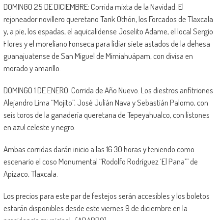
DOMINGO 25 DE DICIEMBRE: Corrida mixta de la Navidad. El
rejoneador novillero queretano Tarik Othón, los Forcados de Tlaxcala
y, a pie, los espadas, el aquicalidense Joselito Adame, el local Sergio
Flores y el moreliano Fonseca para lidiar siete astados de la dehesa
guanajuatense de San Miguel de Mimiahuápam, con divisa en
morado y amarillo.
DOMINGO 1 DE ENERO: Corrida de Año Nuevo. Los diestros anfitriones
Alejandro Lima “Mojito”, José Julián Nava y Sebastián Palomo, con
seis toros de la ganadería queretana de Tepeyahualco, con listones
en azul celeste y negro.
Ambas corridas darán inicio a las 16:30 horas y teniendo como
escenario el coso Monumental “Rodolfo Rodríguez ‘El Pana’” de
Apizaco, Tlaxcala.
Los precios para este par de festejos serán accesibles y los boletos
estarán disponibles desde este viernes 9 de diciembre en la