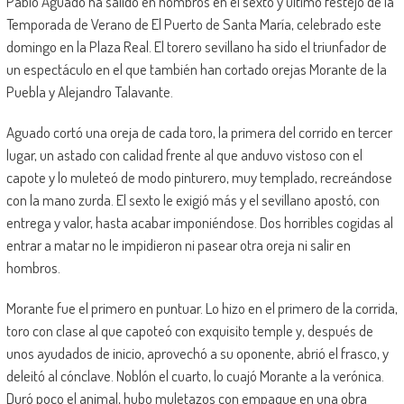
Pablo Aguado ha salido en hombros en el sexto y último festejo de la
Temporada de Verano de El Puerto de Santa María, celebrado este
domingo en la Plaza Real. El torero sevillano ha sido el triunfador de
un espectáculo en el que también han cortado orejas Morante de la
Puebla y Alejandro Talavante.
Aguado cortó una oreja de cada toro, la primera del corrido en tercer
lugar, un astado con calidad frente al que anduvo vistoso con el
capote y lo muleteó de modo pinturero, muy templado, recreándose
con la mano zurda. El sexto le exigió más y el sevillano apostó, con
entrega y valor, hasta acabar imponiéndose. Dos horribles cogidas al
entrar a matar no le impidieron ni pasear otra oreja ni salir en
hombros.
Morante fue el primero en puntuar. Lo hizo en el primero de la corrida,
toro con clase al que capoteó con exquisito temple y, después de
unos ayudados de inicio, aprovechó a su oponente, abrió el frasco, y
deleitó al cónclave. Noblón el cuarto, lo cuajó Morante a la verónica.
Duró poco el animal, hubo muletazos con empaque en una obra