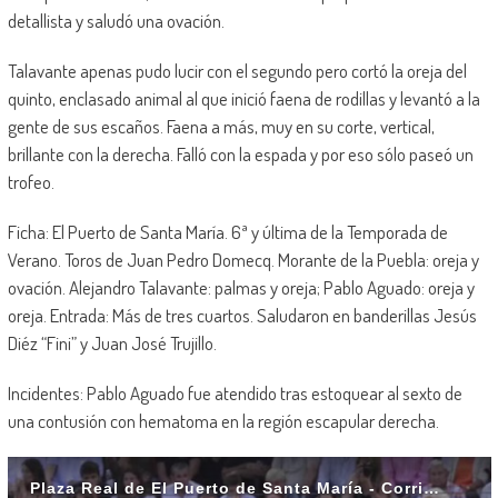
detallista y saludó una ovación.
Talavante apenas pudo lucir con el segundo pero cortó la oreja del
quinto, enclasado animal al que inició faena de rodillas y levantó a la
gente de sus escaños. Faena a más, muy en su corte, vertical,
brillante con la derecha. Falló con la espada y por eso sólo paseó un
trofeo.
Ficha: El Puerto de Santa María. 6ª y última de la Temporada de
Verano. Toros de Juan Pedro Domecq. Morante de la Puebla: oreja y
ovación. Alejandro Talavante: palmas y oreja; Pablo Aguado: oreja y
oreja. Entrada: Más de tres cuartos. Saludaron en banderillas Jesús
Diéz “Fini” y Juan José Trujillo.
Incidentes: Pablo Aguado fue atendido tras estoquear al sexto de
una contusión con hematoma en la región escapular derecha.