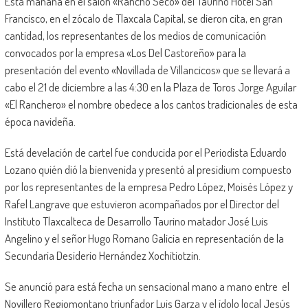
Está mañana en el salón «Rancho Seco» del Taurino Hotel San
Francisco, en el zócalo de Tlaxcala Capital, se dieron cita, en gran
cantidad, los representantes de los medios de comunicación
convocados por la empresa «Los Del Castoreño» para la
presentación del evento «Novillada de Villancicos» que se llevará a
cabo el 21 de diciembre a las 4:30 en la Plaza de Toros Jorge Aguilar
«El Ranchero» el nombre obedece a los cantos tradicionales de esta
época navideña.
Está develación de cartel fue conducida por el Periodista Eduardo
Lozano quién dió la bienvenida y presentó al presidium compuesto
por los representantes de la empresa Pedro López, Moisés López y
Rafel Langrave que estuvieron acompañados por el Director del
Instituto Tlaxcalteca de Desarrollo Taurino matador José Luis
Angelino y el señor Hugo Romano Galicia en representación de la
Secundaria Desiderio Hernández Xochitiotzin.
Se anunció para está fecha un sensacional mano a mano entre el
Novillero Regiomontano triunfador Luis Garza y el ídolo local Jesús