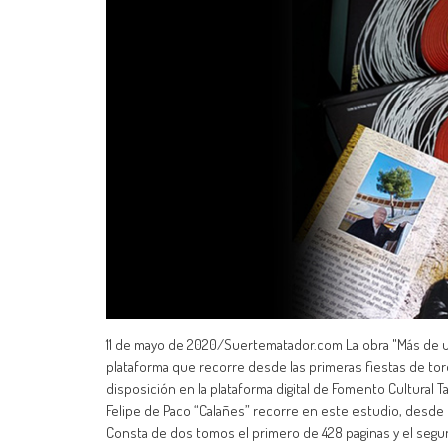
11 de mayo de 2020/Suertematador.com La obra "Más de un 
plataforma que recorre desde las primeras fiestas de toro
disposición en la plataforma digital de Fomento Cultural 
Felipe de Paco “Calañes” recorre en este estudio, desde l
Consta de dos tomos el primero de 428 paginas y el segu