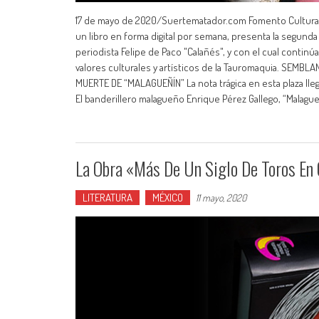
17 de mayo de 2020/Suertematador.com Fomento Cultural
un libro en forma digital por semana, presenta la segunda 
periodista Felipe de Paco "Calañés", y con el cual continú
valores culturales y artísticos de la Tauromaquia. SEMB
MUERTE DE “MALAGUEÑÍN” La nota trágica en esta plaza llegó
El banderillero malagueño Enrique Pérez Gallego, “Malagueñ
La Obra «Más De Un Siglo De Toros En
LITERATURA
MÉXICO
11 mayo, 2020