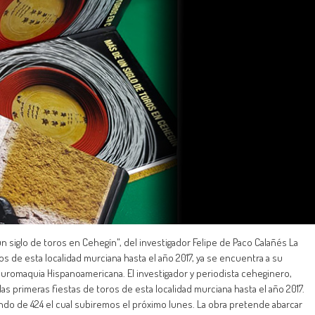
siglo de toros en Cehegín", del investigador Felipe de Paco Calañés La
s de esta localidad murciana hasta el año 2017, ya se encuentra a su
Tauromaquia Hispanoamericana. El investigador y periodista ceheginero,
as primeras fiestas de toros de esta localidad murciana hasta el año 2017.
ndo de 424 el cual subiremos el próximo lunes. La obra pretende abarcar