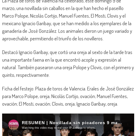
La Plaza de toros de Valencia ha celebrado, este domingo 9 de
marzo, una novillada sin caballos en la que han hecho el paseíllo
Marco Polope, Nicolás Cortijo, Manuel Fuentes, El Mosti, Clovis y el
mexicano Ignacio Garibay, que se han medido a los ejemplares de la
ganadería de José González. Los animales dieron un juego variado y
aprovechable, permitiendo el triunfo de los novilleros.
Destacó Ignacio Garibay, que cortó una oreja al sexto de la tarde tras
una importante faena en la que encontró acople y expresión al
natural. También pasearon una oreja Polope y Clovis, con el primero y
quinto, respectivamente.
Ficha del festejo: Plaza de toros de Valencia. Erales de José González
para Marco Polope, oreja; Nicolás Cortijo, ovación; Manuel Fuentes,
ovación; El Mosti, ovación; Clovis, oreja; Ignacio Garibay, oreja.